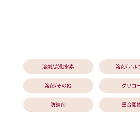
溶剤/炭化水素
溶剤/アル
溶剤/その他
グリコ
防錆剤
重合開