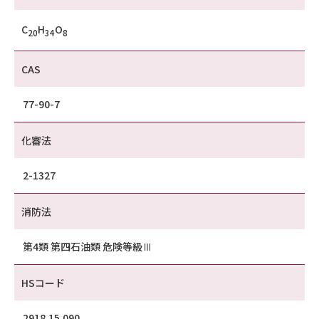
C
H
O
20
34
8
CAS
77-90-7
化審法
2-1327
消防法
第4類 第四石油類 危険等級Ⅲ
HSコード
2918.15.090