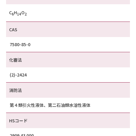
C
H
O
6
14
2
CAS
7580-85-0
化審法
(2)-2424
消防法
第４類引火性液体、第二石油類水溶性液体
HSコード
2909.43 000