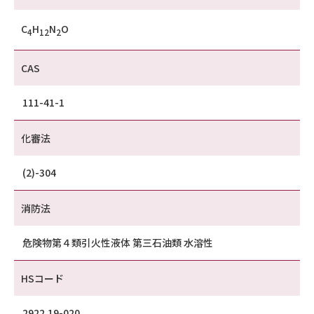
C
H
N
O
4
12
2
CAS
111-41-1
化審法
(2)-304
消防法
危険物第４類引火性液体 第三石油類 水溶性
HSコード
2922.19-020